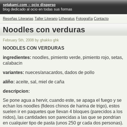
setakami.com – ocio disperso
blog dedicado al ocio en todas sus formas
Reseñas Literarias
Taller Literario
Litheratus
Fotografía
Contacto
Noodles con verduras
February 5th, 2008 by ghakko ghk
NOODLES CON VERDURAS
ingredientes:
noodles, pimiento verde, pimiento rojo, setas,
calabacin
variantes:
nueces/anacardos, dados de pollo
aliño:
aceite, sal, miel de caña
descripcion:
Se pone agua a hervir, cuando este, se apaga el fuego y se
echan los noodles (fideos chinos de harina de trigo), estos
suelen ir en paquetes que llevan 4 bloques (parecidos a los
nidos), las cantidades son parecidas a las que se pondrian
en cualquier tipo de pasta (unos 250 gr cada dos personas).